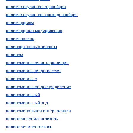
полимолекулярная адсорбция
полимолекулярная термодесорбция
полиморфизм
полиморфная модификация
полимочевина
полинафтеновые кислоты
полином
полиномиальная интерполяция
полиномиальная регрессия
полиномиально
полиномиальное распределение
полиномиальный
полиномиальный код
полиноминальная интерполяция
полиоксипропиленгликоль
полиоксиэтиленгликоль