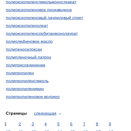
полиоксиэтиленгликольмоностеарат
полиоксиэтиленовое производное
полиоксиэтиленовый лауриловый спирт
полиоксиэтиленолеат
полиоксиэтиленсорбитанмонолаурат
полиолефиновое масло
полипеносилоксан
полипленочный патрон
полиприсоединение
полипропилен
полипропиленгликоль
полипропиленимин
полипропиленовое волокно
Страницы
следующая
→
1
2
3
4
5
6
7
8
9